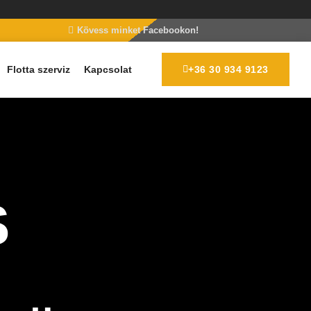
Kövess minket Facebookon!
Flotta szerviz
Kapcsolat
+36 30 934 9123
S