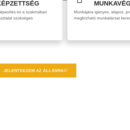
KÉPZETTSÉG
MUNKAVÉG
képesítés és a szakmában
Munkájára igényes, alapos, pr
asztalat szükséges.
megbízható munkatársat kere
JELENTKEZEM AZ ÁLLÁSRA!