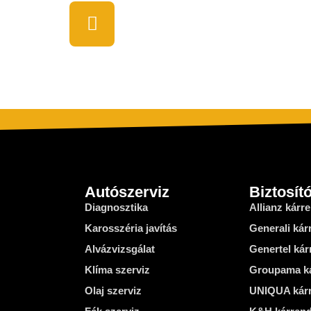
CÍMÜNK
2330, Dunaharaszti, Fő út 19.
Autószerviz
Biztosít
Diagnosztika
Allianz kárr
Karosszéria javítás
Generali ká
Alvázvizsgálat
Genertel ká
Klíma szerviz
Groupama k
Olaj szerviz
UNIQUA kár