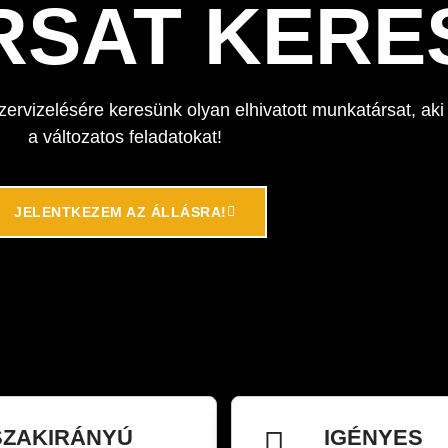
SAT KERE
ervizelésére keresünk olyan elhivatott munkatársat, aki
a változatos feladatokat!
JELENTKEZEM AZ ÁLLÁSRA!
SZAKIRÁNYÚ
IGÉNYES