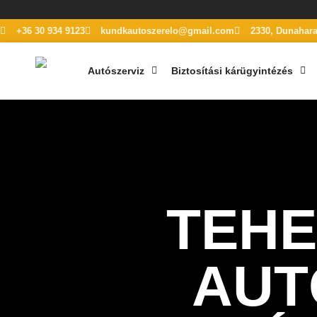
+36 30 934 9123
kundkautoszerelo@gmail.com
2330, Dunaharas
Autószerviz
Biztosítási kárügyintézés
TEHE
AUT