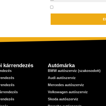
Elfogadom az
adatkezelési táj
E
ói kárrendezés
Autómárka
endezés
BMW autószerviz (szakosodott)
rrendezés
Audi autószerviz
rrendezés
Mercedes autószerviz
árrendezés
Volkswagen autószerviz
rendezés
Skoda autószerviz