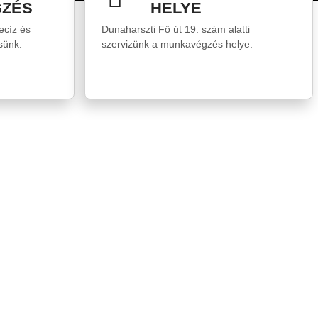
ZÉS
HELYE
ecíz és
Dunaharszti Fő út 19. szám alatti
sünk.
szervizünk a munkavégzés helye.