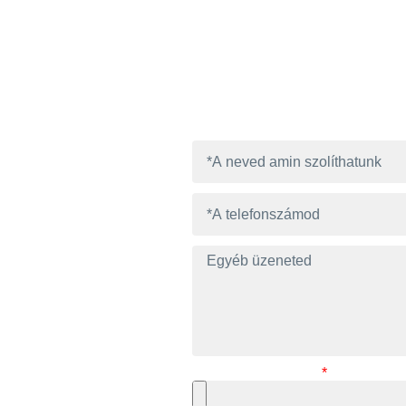
TTÜK AZ ÉRDEK
őségeink egyikén, vagy töltsd ki az űrlapot és rövidesen felvess
semmilyen kötelezettséggel nem jár.
Önéletrajz csatolás